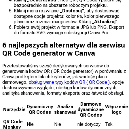
bezpośrednio na obszarze roboczym projektu.
Kliknij menu rozwijane
„Dostosuj”
, aby dostosować
dostępne opcje projektu: kolor tła, kolor pierwszego
planu oraz rozmiar marginesów. Kliknij
„Aktualizuj
”.
Pobierz swój projekt w formacie JPG lub PNG. Eksport
do formatu SVG wymaga subskrypcji Canva Pro.
6 najlepszych alternatyw dla serwisu
QR Code generator w Canva
Przetestowaliśmy sześć dedykowanych serwisów do
generowania kodów QR ( QR Code generator) w porównaniu z
Canva pod kątem takich kryteriów, jak wartość planu
darmowego,
obsługiwane typy kodów QR ( QR Code )
, opcje
dostosowywania wyglądu, obsługa kodów dynamicznych,
analityka skanowania, formaty eksportu oraz łatwość obsługi.
Darmowe
Dynamiczny
Analiza
Włączenie
Narzędzie
dynamiczne
QR Codes
skanowań
logo
QR Codes
QR Code
Nie
Nie
nie dotyczy
Tak
Monkey