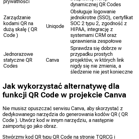
prywatności
dynamicznej QR Codes
Obsługuje logowanie
Zarządzanie
jednokrotne (SSO), certyfikat
kodami QR na
SOC 2 typu 2, zgodność z
Uniqode
dużą skalę ( QR
HIPAA, integrację z
Code )
systemami CRM oraz
uprawnienia zespołowe
Sprawdza się dobrze w
Jednorazowe
przypadku prostych
statyczne QR
Canva
projektów, w których link
Codes
nigdy się nie zmienia, a
śledzenie nie jest konieczne
Jak wykorzystać alternatywę dla
funkcji QR Code w projekcie Canva
Nie musisz opuszczać serwisu Canva, aby skorzystać z
dedykowanego narzędzia do generowania kodów QR ( QR
Code ). Utwórz kod w innym narzędziu, a następnie
zaimportuj go jako obraz.
Stwórzmy kod QR typu QR Code na stronie TQRCG i