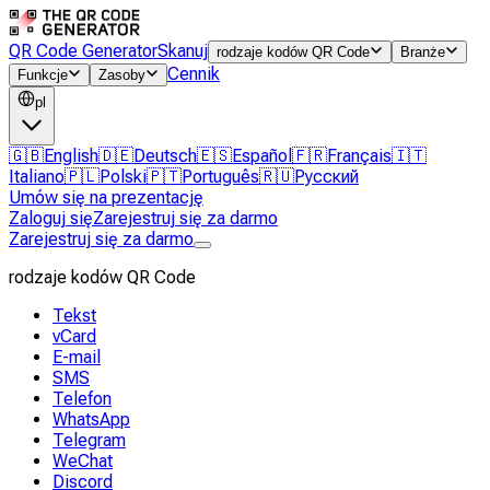
QR Code Generator
Skanuj
rodzaje kodów QR Code
Branże
Cennik
Funkcje
Zasoby
pl
🇬🇧
English
🇩🇪
Deutsch
🇪🇸
Español
🇫🇷
Français
🇮🇹
Italiano
🇵🇱
Polski
🇵🇹
Português
🇷🇺
Русский
Umów się na prezentację
Zaloguj się
Zarejestruj się za darmo
Zarejestruj się za darmo
rodzaje kodów QR Code
Tekst
vCard
E-mail
SMS
Telefon
WhatsApp
Telegram
WeChat
Discord