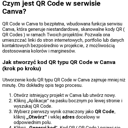
Czym jest QR Code w serwisie
Canva?
QR Code w Canva to bezpłatna, wbudowana funkcja serwisu
Canva, która generuje niestandardowe, skanowalne kody QR (
QR Codes ) w ramach Twoich projektów. Pozwala ona
umieszczać linki do stron internetowych, portfolio lub danych
kontaktowych bezpośrednio w projekcie, z możliwością
dostosowania kolorów i marginesów.
Jak stworzyć kod QR typu QR Code w Canva
(krok po kroku)
Utworzenie kodu QR typu QR Code w Canva zajmuje mniej niż
minutę. Oto dokładny opis tego procesu.
Otwórz istniejący projekt w Canva lub utwórz nowy.
Kliknij „Aplikacje” na pasku bocznym po lewej stronie i
wyszukaj QR Code.
Wybierz pierwszy wynik oznaczony jako
QR Code
,
kliknij
„Otwórz”
i wklej
adres
docelowy w
odpowiednim polu.
Kliknij
„Generuj kod
”. Kod QR ( QR Code ) pojawi się