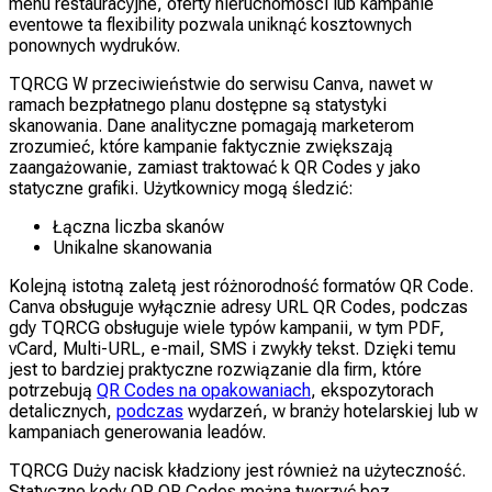
menu restauracyjne, oferty nieruchomości lub kampanie
eventowe ta flexibility pozwala uniknąć kosztownych
ponownych wydruków.
TQRCG W przeciwieństwie do serwisu Canva, nawet w
ramach bezpłatnego planu dostępne są statystyki
skanowania. Dane analityczne pomagają marketerom
zrozumieć, które kampanie faktycznie zwiększają
zaangażowanie, zamiast traktować k QR Codes y jako
statyczne grafiki. Użytkownicy mogą śledzić:
Łączna liczba skanów
Unikalne skanowania
Kolejną istotną zaletą jest różnorodność formatów QR Code.
Canva obsługuje wyłącznie adresy URL QR Codes, podczas
gdy TQRCG obsługuje wiele typów kampanii, w tym PDF,
vCard, Multi-URL, e-mail, SMS i zwykły tekst. Dzięki temu
jest to bardziej praktyczne rozwiązanie dla firm, które
potrzebują
QR Codes na opakowaniach
, ekspozytorach
detalicznych,
podczas
wydarzeń, w branży hotelarskiej lub w
kampaniach generowania leadów.
TQRCG Duży nacisk kładziony jest również na użyteczność.
Statyczne kody QR QR Codes można tworzyć bez