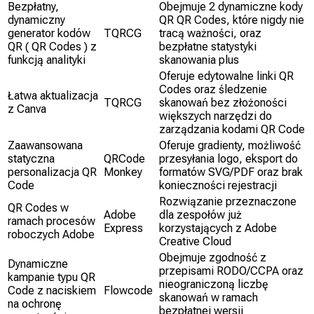
Bezpłatny,
Obejmuje 2 dynamiczne kody
dynamiczny
QR QR Codes, które nigdy nie
generator kodów
TQRCG
tracą ważności, oraz
QR ( QR Codes ) z
bezpłatne statystyki
funkcją analityki
skanowania plus
Oferuje edytowalne linki QR
Codes oraz śledzenie
Łatwa aktualizacja
TQRCG
skanowań bez złożoności
z Canva
większych narzędzi do
zarządzania kodami QR Code
Zaawansowana
Oferuje gradienty, możliwość
statyczna
QRCode
przesyłania logo, eksport do
personalizacja QR
Monkey
formatów SVG/PDF oraz brak
Code
konieczności rejestracji
Rozwiązanie przeznaczone
QR Codes w
Adobe
dla zespołów już
ramach procesów
Express
korzystających z Adobe
roboczych Adobe
Creative Cloud
Obejmuje zgodność z
Dynamiczne
przepisami RODO/CCPA oraz
kampanie typu QR
nieograniczoną liczbę
Code z naciskiem
Flowcode
skanowań w ramach
na ochronę
bezpłatnej wersji