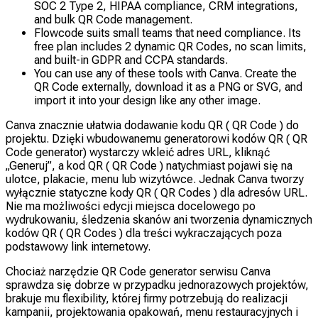
SOC 2 Type 2, HIPAA compliance, CRM integrations,
and bulk QR Code management.
Flowcode suits small teams that need compliance. Its
free plan includes 2 dynamic QR Codes, no scan limits,
and built-in GDPR and CCPA standards.
You can use any of these tools with Canva. Create the
QR Code externally, download it as a PNG or SVG, and
import it into your design like any other image.
Canva znacznie ułatwia dodawanie kodu QR ( QR Code ) do
projektu. Dzięki wbudowanemu generatorowi kodów QR ( QR
Code generator) wystarczy wkleić adres URL, kliknąć
„Generuj”, a kod QR ( QR Code ) natychmiast pojawi się na
ulotce, plakacie, menu lub wizytówce. Jednak Canva tworzy
wyłącznie statyczne kody QR ( QR Codes ) dla adresów URL.
Nie ma możliwości edycji miejsca docelowego po
wydrukowaniu, śledzenia skanów ani tworzenia dynamicznych
kodów QR ( QR Codes ) dla treści wykraczających poza
podstawowy link internetowy.
Chociaż narzędzie QR Code generator serwisu Canva
sprawdza się dobrze w przypadku jednorazowych projektów,
brakuje mu flexibility, której firmy potrzebują do realizacji
kampanii, projektowania opakowań, menu restauracyjnych i