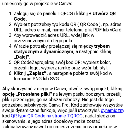
umieśćmy go w projekcie w Canva:
Zaloguj się do panelu TQRCG i kliknij
+ Utwórz QR
Code.
Wybierz potrzebny typ kodu QR ( QR Code ), np. adres
URL, adres e-mail, numer telefonu, plik PDF lub vCard.
Aby wprowadzić adres URL, wklej link w
przeznaczonym do tego polu.
W razie potrzeby przełączaj się między
trybem
statycznym
a
dynamicznym
, a następnie kliknij
„Dalej”.
QR CodeZaprojektuj swój kod QR: wybierz kolor,
prześlij logo, wybierz ramkę oraz wzór lub styl.
Kliknij
„Zapisz”,
a następnie pobierz swój kod w
formacie PNG lub SVG.
Aby skorzystać z niego w Canva, otwórz swój projekt, kliknij
opcję „Przesłane pliki”
na lewym pasku bocznym, prześlij
plik i przeciągnij go na obszar roboczy. Nie jest do tego
potrzebna subskrypcja Canva Pro. Kod zachowuje wszystkie
swoje dynamiczne funkcje, więc jeśli utworzyłeś
dynamiczny
kod
QR typu QR Code na stronie TQRCG
, nadal śledzi on
skanowania, a jego adres docelowy może zostać
zaktualizowany nawet po umieszczeniu go w projekcie w