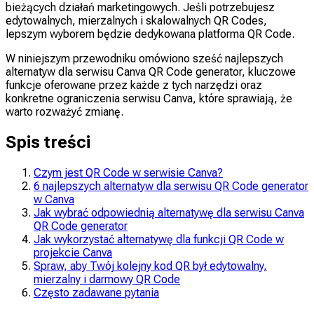
bieżących działań marketingowych. Jeśli potrzebujesz
edytowalnych, mierzalnych i skalowalnych QR Codes,
lepszym wyborem będzie dedykowana platforma QR Code.
W niniejszym przewodniku omówiono sześć najlepszych
alternatyw dla serwisu Canva QR Code generator, kluczowe
funkcje oferowane przez każde z tych narzędzi oraz
konkretne ograniczenia serwisu Canva, które sprawiają, że
warto rozważyć zmianę.
Spis treści
Czym jest QR Code w serwisie Canva?
6 najlepszych alternatyw dla serwisu QR Code generator
w Canva
Jak wybrać odpowiednią alternatywę dla serwisu Canva
QR Code generator
Jak wykorzystać alternatywę dla funkcji QR Code w
projekcie Canva
Spraw, aby Twój kolejny kod QR był edytowalny,
mierzalny i darmowy QR Code
Często zadawane pytania