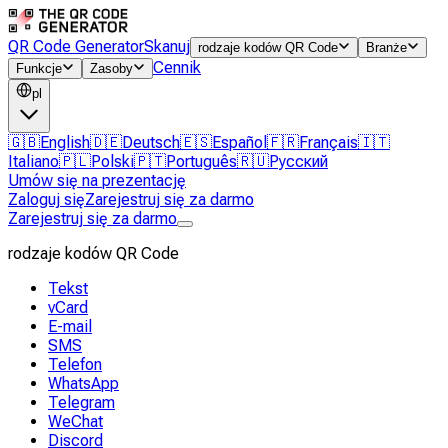
QR Code Generator
Skanuj
rodzaje kodów QR Code
Branże
Cennik
Funkcje
Zasoby
pl
🇬🇧
English
🇩🇪
Deutsch
🇪🇸
Español
🇫🇷
Français
🇮🇹
Italiano
🇵🇱
Polski
🇵🇹
Português
🇷🇺
Русский
Umów się na prezentację
Zaloguj się
Zarejestruj się za darmo
Zarejestruj się za darmo
rodzaje kodów QR Code
Tekst
vCard
E-mail
SMS
Telefon
WhatsApp
Telegram
WeChat
Discord