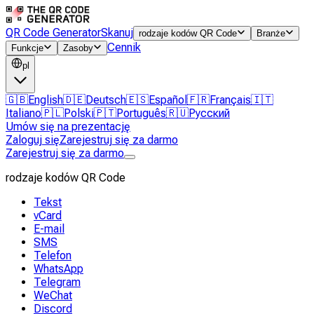
QR Code Generator
Skanuj
rodzaje kodów QR Code
Branże
Cennik
Funkcje
Zasoby
pl
🇬🇧
English
🇩🇪
Deutsch
🇪🇸
Español
🇫🇷
Français
🇮🇹
Italiano
🇵🇱
Polski
🇵🇹
Português
🇷🇺
Русский
Umów się na prezentację
Zaloguj się
Zarejestruj się za darmo
Zarejestruj się za darmo
rodzaje kodów QR Code
Tekst
vCard
E-mail
SMS
Telefon
WhatsApp
Telegram
WeChat
Discord