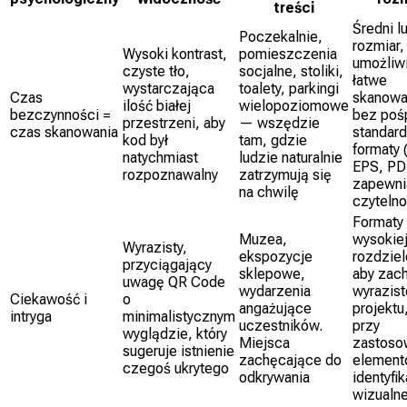
treści
Średni l
Poczekalnie,
rozmiar,
Wysoki kontrast,
pomieszczenia
umożliw
czyste tło,
socjalne, stoliki,
łatwe
wystarczająca
toalety, parkingi
Czas
skanowa
ilość białej
wielopoziomowe
bezczynności =
bez poś
przestrzeni, aby
— wszędzie
czas skanowania
standar
kod był
tam, gdzie
formaty 
natychmiast
ludzie naturalnie
EPS, PD
rozpoznawalny
zatrzymują się
zapewni
na chwilę
czyteln
Formaty
Muzea,
wysokie
Wyrazisty,
ekspozycje
rozdziel
przyciągający
sklepowe,
aby zac
uwagę QR Code
wydarzenia
wyrazis
Ciekawość i
o
angażujące
projektu
intryga
minimalistycznym
uczestników.
przy
wyglądzie, który
Miejsca
zastoso
sugeruje istnienie
zachęcające do
elemen
czegoś ukrytego
odkrywania
identyfik
wizualne