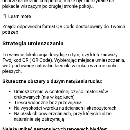
dobrze na ekranie komputera, może być nieczytelne na
plakacie wiszącym po drugiej stronie pokoju.
📕
Learn more
Znajdź odpowiedni format QR Code dostosowany do Twoich
potrzeb
Strategia umieszczania
To właśnie lokalizacja decyduje o tym, czy ktoś zauważy
Twój kod QR ( QR Code). Wybierając miejsce umieszczenia,
weź pod uwagę naturalne kierunki wzroku i wzorce ruchu
pieszych.
Skuteczne obszary o dużym natężeniu ruchu:
Umieszczenie w centralnej części materiałów
drukowanych (nie w kącikach)
Treści widoczne bez przewijania
Na wysokości wzroku na ścianach i ekspozytorach
Na płaskich powierzchniach, przy których ludzie
naturalnie się zatrzymują
Należy unikać następujących typowych błędów: