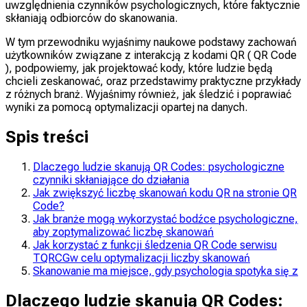
uwzględnienia czynników psychologicznych, które faktycznie
skłaniają odbiorców do skanowania.
W tym przewodniku wyjaśnimy naukowe podstawy zachowań
użytkowników związane z interakcją z kodami QR ( QR Code
), podpowiemy, jak projektować kody, które ludzie będą
chcieli zeskanować, oraz przedstawimy praktyczne przykłady
z różnych branż. Wyjaśnimy również, jak śledzić i poprawiać
wyniki za pomocą optymalizacji opartej na danych.
Spis treści
Dlaczego ludzie skanują QR Codes: psychologiczne
czynniki skłaniające do działania
Jak zwiększyć liczbę skanowań kodu QR na stronie QR
Code?
Jak branże mogą wykorzystać bodźce psychologiczne,
aby zoptymalizować liczbę skanowań
Jak korzystać z funkcji śledzenia QR Code serwisu
TQRCGw celu optymalizacji liczby skanowań
Skanowanie ma miejsce, gdy psychologia spotyka się z
Dlaczego ludzie skanują QR Codes: