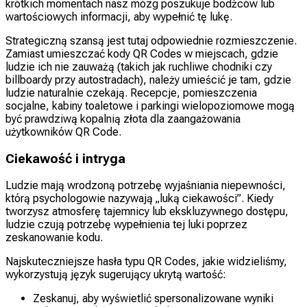
krótkich momentach nasz mózg poszukuje bodźców lub
wartościowych informacji, aby wypełnić tę lukę.
Strategiczną szansą jest tutaj odpowiednie rozmieszczenie.
Zamiast umieszczać kody QR Codes w miejscach, gdzie
ludzie ich nie zauważą (takich jak ruchliwe chodniki czy
billboardy przy autostradach), należy umieścić je tam, gdzie
ludzie naturalnie czekają. Recepcje, pomieszczenia
socjalne, kabiny toaletowe i parkingi wielopoziomowe mogą
być prawdziwą kopalnią złota dla zaangażowania
użytkowników QR Code.
Ciekawość i intryga
Ludzie mają wrodzoną potrzebę wyjaśniania niepewności,
którą psychologowie nazywają „luką ciekawości”. Kiedy
tworzysz atmosferę tajemnicy lub ekskluzywnego dostępu,
ludzie czują potrzebę wypełnienia tej luki poprzez
zeskanowanie kodu.
Najskuteczniejsze hasła typu QR Codes, jakie widzieliśmy,
wykorzystują język sugerujący ukrytą wartość:
Zeskanuj, aby wyświetlić spersonalizowane wyniki