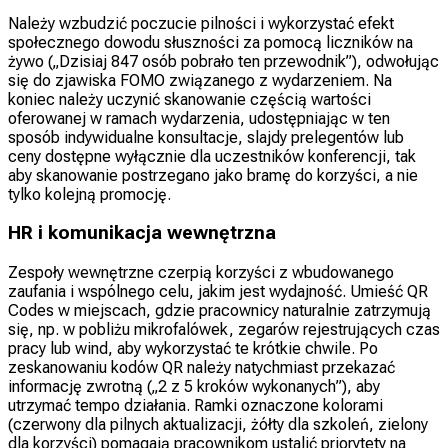
Należy wzbudzić poczucie pilności i wykorzystać efekt
społecznego dowodu słuszności za pomocą liczników na
żywo („Dzisiaj 847 osób pobrało ten przewodnik”), odwołując
się do zjawiska FOMO związanego z wydarzeniem. Na
koniec należy uczynić skanowanie częścią wartości
oferowanej w ramach wydarzenia, udostępniając w ten
sposób indywidualne konsultacje, slajdy prelegentów lub
ceny dostępne wyłącznie dla uczestników konferencji, tak
aby skanowanie postrzegano jako bramę do korzyści, a nie
tylko kolejną promocję.
HR i komunikacja wewnętrzna
Zespoły wewnętrzne czerpią korzyści z wbudowanego
zaufania i wspólnego celu, jakim jest wydajność. Umieść QR
Codes w miejscach, gdzie pracownicy naturalnie zatrzymują
się, np. w pobliżu mikrofalówek, zegarów rejestrujących czas
pracy lub wind, aby wykorzystać te krótkie chwile. Po
zeskanowaniu kodów QR należy natychmiast przekazać
informację zwrotną („2 z 5 kroków wykonanych”), aby
utrzymać tempo działania. Ramki oznaczone kolorami
(czerwony dla pilnych aktualizacji, żółty dla szkoleń, zielony
dla korzyści) pomagają pracownikom ustalić priorytety na