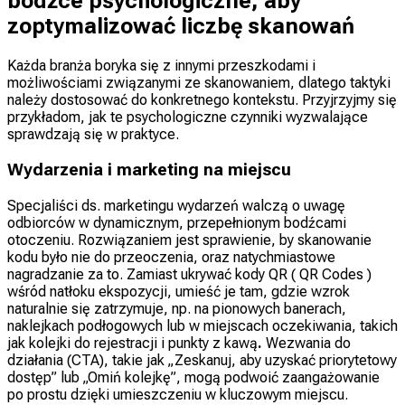
bodźce psychologiczne, aby
zoptymalizować liczbę skanowań
Każda branża boryka się z innymi przeszkodami i
możliwościami związanymi ze skanowaniem, dlatego taktyki
należy dostosować do konkretnego kontekstu. Przyjrzyjmy się
przykładom, jak te psychologiczne czynniki wyzwalające
sprawdzają się w praktyce.
Wydarzenia i marketing na miejscu
Specjaliści ds. marketingu wydarzeń walczą o uwagę
odbiorców w dynamicznym, przepełnionym bodźcami
otoczeniu. Rozwiązaniem jest sprawienie, by skanowanie
kodu było nie do przeoczenia, oraz natychmiastowe
nagradzanie za to. Zamiast ukrywać kody QR ( QR Codes )
wśród natłoku ekspozycji, umieść je tam, gdzie wzrok
naturalnie się zatrzymuje, np. na pionowych banerach,
naklejkach podłogowych lub w miejscach oczekiwania, takich
jak kolejki do rejestracji i punkty z kawą
.
Wezwania do
działania (CTA), takie jak „Zeskanuj, aby uzyskać priorytetowy
dostęp” lub „Omiń kolejkę”, mogą podwoić zaangażowanie
po prostu dzięki umieszczeniu w kluczowym miejscu.