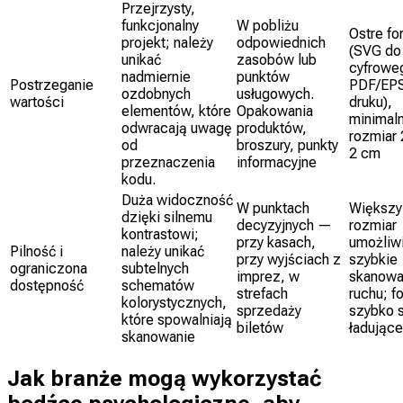
Przejrzysty,
funkcjonalny
W pobliżu
Ostre fo
projekt; należy
odpowiednich
(SVG do
unikać
zasobów lub
cyfrowe
nadmiernie
punktów
Postrzeganie
PDF/EP
ozdobnych
usługowych.
wartości
druku),
elementów, które
Opakowania
minimal
odwracają uwagę
produktów,
rozmiar 
od
broszury, punkty
2 cm
przeznaczenia
informacyjne
kodu.
Duża widoczność
W punktach
Większy
dzięki silnemu
decyzyjnych —
rozmiar
kontrastowi;
przy kasach,
umożliw
Pilność i
należy unikać
przy wyjściach z
szybkie
ograniczona
subtelnych
imprez, w
skanowa
dostępność
schematów
strefach
ruchu; f
kolorystycznych,
sprzedaży
szybko s
które spowalniają
biletów
ładujące
skanowanie
Jak branże mogą wykorzystać