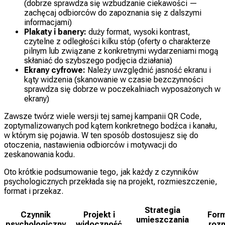
(dobrze sprawdza się wzbudzanie ciekawości —
zachęcaj odbiorców do zapoznania się z dalszymi
informacjami)
Plakaty i banery:
duży format, wysoki kontrast,
czytelne z odległości kilku stóp (oferty o charakterze
pilnym lub związane z konkretnymi wydarzeniami mogą
skłaniać do szybszego podjęcia działania)
Ekrany cyfrowe:
Należy uwzględnić jasność ekranu i
kąty widzenia (skanowanie w czasie bezczynności
sprawdza się dobrze w poczekalniach wyposażonych w
ekrany)
Zawsze twórz wiele wersji tej samej kampanii QR Code,
zoptymalizowanych pod kątem konkretnego bodźca i kanału,
w którym się pojawia. W ten sposób dostosujesz się do
otoczenia, nastawienia odbiorców i motywacji do
zeskanowania kodu.
Oto krótkie podsumowanie tego, jak każdy z czynników
psychologicznych przekłada się na projekt, rozmieszczenie,
format i przekaz.
Strategia
Czynnik
Projekt i
Form
umieszczania
psychologiczny
widoczność
rozm