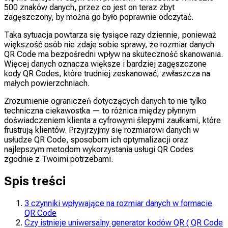
500 znaków danych, przez co jest on teraz zbyt
zagęszczony, by można go było poprawnie odczytać.
Taka sytuacja powtarza się tysiące razy dziennie, ponieważ
większość osób nie zdaje sobie sprawy, że rozmiar danych
QR Code ma bezpośredni wpływ na skuteczność skanowania.
Więcej danych oznacza większe i bardziej zagęszczone
kody QR Codes, które trudniej zeskanować, zwłaszcza na
małych powierzchniach.
Zrozumienie ograniczeń dotyczących danych to nie tylko
techniczna ciekawostka — to różnica między płynnym
doświadczeniem klienta a cyfrowymi ślepymi zaułkami, które
frustrują klientów. Przyjrzyjmy się rozmiarowi danych w
usłudze QR Code, sposobom ich optymalizacji oraz
najlepszym metodom wykorzystania usługi QR Codes
zgodnie z Twoimi potrzebami.
Spis treści
3 czynniki wpływające na rozmiar danych w formacie
QR Code
Czy istnieje uniwersalny generator kodów QR ( QR Code