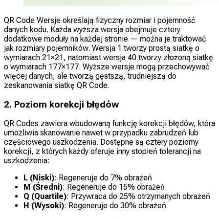
QR Code Wersje określają fizyczny rozmiar i pojemność
danych kodu. Każda wyższa wersja obejmuje cztery
dodatkowe moduły na każdej stronie — można je traktować
jak rozmiary pojemników. Wersja 1 tworzy prostą siatkę o
wymiarach 21×21, natomiast wersja 40 tworzy złożoną siatkę
o wymiarach 177×177. Wyższe wersje mogą przechowywać
więcej danych, ale tworzą gęstszą, trudniejszą do
zeskanowania siatkę QR Code.
2. Poziom korekcji błędów
QR Codes zawiera wbudowaną funkcję korekcji błędów, która
umożliwia skanowanie nawet w przypadku zabrudzeń lub
częściowego uszkodzenia. Dostępne są cztery poziomy
korekcji, z których każdy oferuje inny stopień tolerancji na
uszkodzenia:
L (Niski)
: Regeneruje do 7% obrażeń
M (Średni)
: Regeneruje do 15% obrażeń
Q (Quartile)
: Przywraca do 25% otrzymanych obrażeń
H (Wysoki)
: Regeneruje do 30% obrażeń