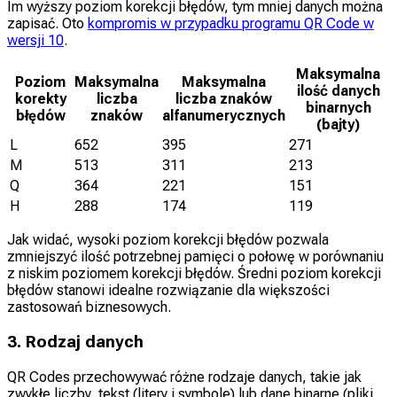
Im wyższy poziom korekcji błędów, tym mniej danych można
zapisać. Oto
kompromis w przypadku programu QR Code w
wersji 10
.
Maksymalna
Poziom
Maksymalna
Maksymalna
ilość danych
korekty
liczba
liczba znaków
binarnych
błędów
znaków
alfanumerycznych
(bajty)
L
652
395
271
M
513
311
213
Q
364
221
151
H
288
174
119
Jak widać, wysoki poziom korekcji błędów pozwala
zmniejszyć ilość potrzebnej pamięci o połowę w porównaniu
z niskim poziomem korekcji błędów. Średni poziom korekcji
błędów stanowi idealne rozwiązanie dla większości
zastosowań biznesowych.
3. Rodzaj danych
QR Codes przechowywać różne rodzaje danych, takie jak
zwykłe liczby, tekst (litery i symbole) lub dane binarne (pliki