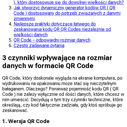
), który dostosowuje się do dowolnej wielkości danych?
Jak stworzyć dynamiczny generator kodów QR ( QR
Code ) dostosowany do potrzeb związanych z danymi
zmiennymi
Najlepsze praktyki dotyczące łatwego do
zeskanowania kodu QR QR Codes niezależnie od
wielkości danych
QR Code – odpowiedni rozmiar danych
Często zadawane pytania
3 czynniki wpływające na rozmiar
danych w formacie QR Code
QR Code, który doskonale wygląda na ekranie komputera, po
wydrukowaniu na opakowaniu może stać się nieczytelnym
bałaganem. Dlaczego? Ponieważ pojemność kodu QR ( QR
Code ) nie zależy wyłącznie od ilości danych, które chcesz w
nim umieścić. Decydują o tym trzy czynniki techniczne, które
określają, czy kod faktycznie zadziała, gdy ktoś spróbuje go
zeskanować.
1. Wersja QR Code