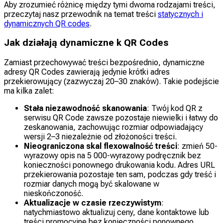
Aby zrozumieć różnicę między tymi dwoma rodzajami treści,
przeczytaj nasz przewodnik na temat treści
statycznych i
dynamicznych QR codes
.
Jak działają dynamiczne k QR Codes
Zamiast przechowywać treści bezpośrednio, dynamiczne
adresy QR Codes zawierają jedynie krótki adres
przekierowujący (zazwyczaj 20–30 znaków). Takie podejście
ma kilka zalet:
Stała niezawodność skanowania
: Twój kod QR z
serwisu QR Code zawsze pozostaje niewielki i łatwy do
zeskanowania, zachowując rozmiar odpowiadający
wersji 2–3 niezależnie od złożoności treści.
Nieograniczona skal flexowalność treści
: zmień 50-
wyrazowy opis na 5 000-wyrazowy podręcznik bez
konieczności ponownego drukowania kodu. Adres URL
przekierowania pozostaje ten sam, podczas gdy treść i
rozmiar danych mogą być skalowane w
nieskończoność.
Aktualizacje w czasie rzeczywistym
:
natychmiastowo aktualizuj ceny, dane kontaktowe lub
treści promocyjne bez konieczności ponownego