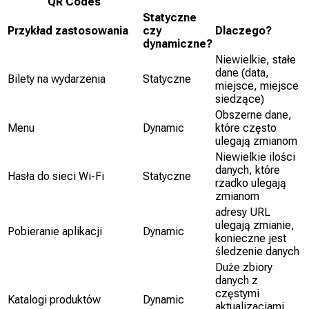
QR Codes
Statyczne
Przykład zastosowania
czy
Dlaczego?
dynamiczne?
Niewielkie, stałe
dane (data,
Bilety na wydarzenia
Statyczne
miejsce, miejsce
siedzące)
Obszerne dane,
Menu
Dynamic
które często
ulegają zmianom
Niewielkie ilości
danych, które
Hasła do sieci Wi-Fi
Statyczne
rzadko ulegają
zmianom
adresy URL
ulegają zmianie,
Pobieranie aplikacji
Dynamic
konieczne jest
śledzenie danych
Duże zbiory
danych z
częstymi
Katalogi produktów
Dynamic
aktualizacjami