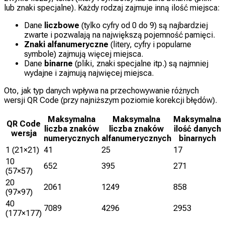
lub znaki specjalne). Każdy rodzaj zajmuje inną ilość miejsca:
Dane
liczbowe
(tylko cyfry od 0 do 9) są najbardziej
zwarte i pozwalają na największą pojemność pamięci.
Znaki alfanumeryczne
(litery, cyfry i popularne
symbole) zajmują więcej miejsca.
Dane
binarne
(pliki, znaki specjalne itp.) są najmniej
wydajne i zajmują najwięcej miejsca.
Oto, jak typ danych wpływa na przechowywanie różnych
wersji QR Code (przy najniższym poziomie korekcji błędów).
Maksymalna
Maksymalna
Maksymalna
QR Code
liczba znaków
liczba znaków
ilość danych
wersja
numerycznych
alfanumerycznych
binarnych
1 (21×21)
41
25
17
10
652
395
271
(57×57)
20
2061
1249
858
(97×97)
40
7089
4296
2953
(177×177)