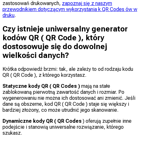
zastosowań drukowanych,
zapoznaj się z naszym
przewodnikiem dotyczącym wykorzystania k QR Codes ów w
druku
.
Czy istnieje uniwersalny generator
kodów QR ( QR Code ), który
dostosowuje się do dowolnej
wielkości danych?
Krótka odpowiedź brzmi: tak, ale zależy to od rodzaju kodu
QR ( QR Code ), z którego korzystasz.
Statyczne kody QR ( QR Codes )
mają na stałe
zablokowaną pierwotną zawartość danych i rozmiar. Po
wygenerowaniu nie można ich dostosować ani zmienić. Jeśli
dane są obszerne, kod QR ( QR Code ) staje się większy i
bardziej złożony, co może utrudnić jego skanowanie.
Dynamiczne kody QR ( QR Codes
) oferują zupełnie inne
podejście i stanowią uniwersalne rozwiązanie, którego
szukasz.