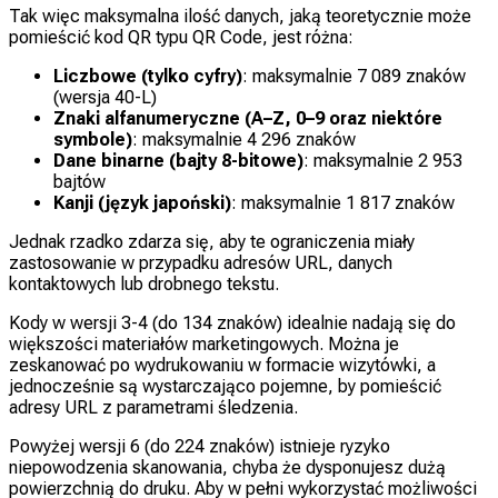
Tak więc maksymalna ilość danych, jaką teoretycznie może
pomieścić kod QR typu QR Code, jest różna:
Liczbowe (tylko cyfry)
: maksymalnie 7 089 znaków
(wersja 40-L)
Znaki alfanumeryczne (A–Z, 0–9 oraz niektóre
symbole)
: maksymalnie 4 296 znaków
Dane binarne (bajty 8-bitowe)
: maksymalnie 2 953
bajtów
Kanji (język japoński)
: maksymalnie 1 817 znaków
Jednak rzadko zdarza się, aby te ograniczenia miały
zastosowanie w przypadku adresów URL, danych
kontaktowych lub drobnego tekstu.
Kody w wersji 3-4 (do 134 znaków) idealnie nadają się do
większości materiałów marketingowych. Można je
zeskanować po wydrukowaniu w formacie wizytówki, a
jednocześnie są wystarczająco pojemne, by pomieścić
adresy URL z parametrami śledzenia.
Powyżej wersji 6 (do 224 znaków) istnieje ryzyko
niepowodzenia skanowania, chyba że dysponujesz dużą
powierzchnią do druku. Aby w pełni wykorzystać możliwości