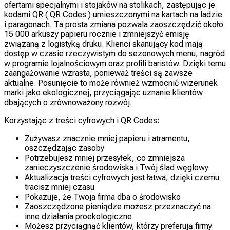
ofertami specjalnymi i stojaków na stolikach, zastępując je
kodami QR ( QR Codes ) umieszczonymi na kartach na ladzie
i paragonach. Ta prosta zmiana pozwala zaoszczędzić około
15 000 arkuszy papieru rocznie i zmniejszyć emisję
związaną z logistyką druku. Klienci skanujący kod mają
dostęp w czasie rzeczywistym do sezonowych menu, nagród
w programie lojalnościowym oraz profili baristów. Dzięki temu
zaangażowanie wzrasta, ponieważ treści są zawsze
aktualne. Posunięcie to może również wzmocnić wizerunek
marki jako ekologicznej, przyciągając uznanie klientów
dbających o zrównoważony rozwój.
Korzystając z treści cyfrowych i QR Codes:
Zużywasz znacznie mniej papieru i atramentu,
oszczędzając zasoby
Potrzebujesz mniej przesyłek, co zmniejsza
zanieczyszczenie środowiska i Twój ślad węglowy
Aktualizacja treści cyfrowych jest łatwa, dzięki czemu
tracisz mniej czasu
Pokazuje, że Twoja firma dba o środowisko
Zaoszczędzone pieniądze możesz przeznaczyć na
inne działania proekologiczne
Możesz przyciągnąć klientów, którzy preferują firmy