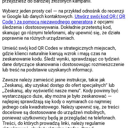
przejdziesz do bardziej złożonych kampanii.
Wybierz jeden prosty cel — na przykład odnośnik do recenzji
w Google lub danych kontaktowych.
Utwórz swój kod QR ( QR
Code ) za pomocą niezawodnego generatora
z opcjami
śledzenia i dostosowywania. Dokładnie przetestuj kod,
skanując go różnymi telefonami, aby upewnić się, że działa
poprawnie na różnych urządzeniach.
Umieść swój kod QR Codes w strategicznych miejscach,
gdzie klienci naturalnie kierują wzrok i mają czas na
zeskanowanie kodu. Śledź wyniki, sprawdzając co tydzień
dane dotyczące skanowania i dostosowując rozmieszczenie
lub treść na podstawie uzyskanych informacji.
Zawsze należy zamieścić jasne instrukcje, takie jak
„Zeskanuj, aby uzyskać dostęp do ofert specjalnych” lub
„Zeskanuj, aby wyświetlić nasze menu”. Kody powinny być
wystarczająco duże, aby można je było zeskanować —
najlepiej sprawdzają się kody o wymiarach co najmniej
jednego cala kwadratowego. Należy upewnić się, że treści
docelowe są dostosowane do urządzeń mobilnych,
ponieważ użytkownicy będą je przeglądać na telefonach.
Treści, do których prowadzą linki, należy regularnie