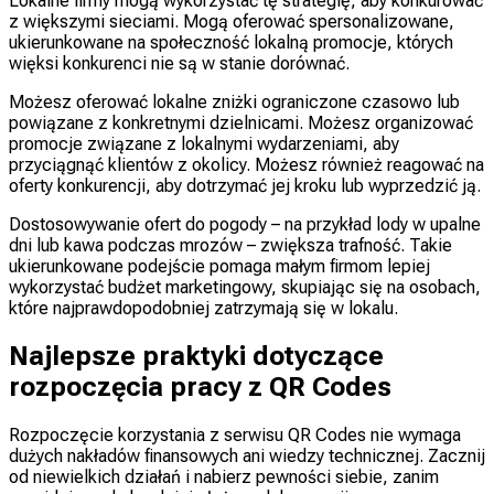
Lokalne firmy mogą wykorzystać tę strategię, aby konkurować
z większymi sieciami. Mogą oferować spersonalizowane,
ukierunkowane na społeczność lokalną promocje, których
więksi konkurenci nie są w stanie dorównać.
Możesz oferować lokalne zniżki ograniczone czasowo lub
powiązane z konkretnymi dzielnicami. Możesz organizować
promocje związane z lokalnymi wydarzeniami, aby
przyciągnąć klientów z okolicy. Możesz również reagować na
oferty konkurencji, aby dotrzymać jej kroku lub wyprzedzić ją.
Dostosowywanie ofert do pogody – na przykład lody w upalne
dni lub kawa podczas mrozów – zwiększa trafność. Takie
ukierunkowane podejście pomaga małym firmom lepiej
wykorzystać budżet marketingowy, skupiając się na osobach,
które najprawdopodobniej zatrzymają się w lokalu.
Najlepsze praktyki dotyczące
rozpoczęcia pracy z QR Codes
Rozpoczęcie korzystania z serwisu QR Codes nie wymaga
dużych nakładów finansowych ani wiedzy technicznej. Zacznij
od niewielkich działań i nabierz pewności siebie, zanim