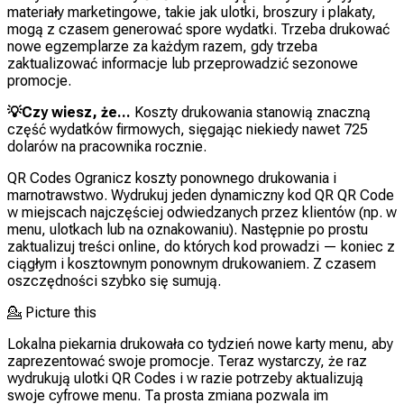
materiały marketingowe, takie jak ulotki, broszury i plakaty,
mogą z czasem generować spore wydatki. Trzeba drukować
nowe egzemplarze za każdym razem, gdy trzeba
zaktualizować informacje lub przeprowadzić sezonowe
promocje.
💡Czy wiesz, że...
Koszty drukowania stanowią znaczną
część wydatków firmowych, sięgając niekiedy nawet 725
dolarów na pracownika rocznie.
QR Codes Ogranicz koszty ponownego drukowania i
marnotrawstwo. Wydrukuj jeden dynamiczny kod QR QR Code
w miejscach najczęściej odwiedzanych przez klientów (np. w
menu, ulotkach lub na oznakowaniu). Następnie po prostu
zaktualizuj treści online, do których kod prowadzi — koniec z
ciągłym i kosztownym ponownym drukowaniem. Z czasem
oszczędności szybko się sumują.
💁
Picture this
Lokalna piekarnia drukowała co tydzień nowe karty menu, aby
zaprezentować swoje promocje. Teraz wystarczy, że raz
wydrukują ulotki QR Codes i w razie potrzeby aktualizują
swoje cyfrowe menu. Ta prosta zmiana pozwala im