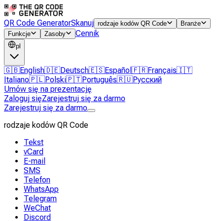
QR Code Generator
Skanuj
rodzaje kodów QR Code
Branże
Cennik
Funkcje
Zasoby
pl
🇬🇧
English
🇩🇪
Deutsch
🇪🇸
Español
🇫🇷
Français
🇮🇹
Italiano
🇵🇱
Polski
🇵🇹
Português
🇷🇺
Русский
Umów się na prezentację
Zaloguj się
Zarejestruj się za darmo
Zarejestruj się za darmo
rodzaje kodów QR Code
Tekst
vCard
E-mail
SMS
Telefon
WhatsApp
Telegram
WeChat
Discord