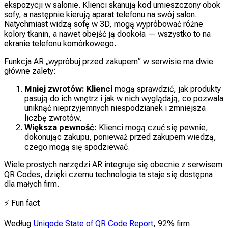
ekspozycji w salonie. Klienci skanują kod umieszczony obok
sofy, a następnie kierują aparat telefonu na swój salon.
Natychmiast widzą sofę w 3D, mogą wypróbować różne
kolory tkanin, a nawet obejść ją dookoła — wszystko to na
ekranie telefonu komórkowego.
Funkcja AR „wypróbuj przed zakupem” w serwisie
ma dwie
główne zalety:
Mniej zwrotów: Klienci
mogą sprawdzić, jak produkty
pasują do ich wnętrz i jak w nich wyglądają, co pozwala
uniknąć nieprzyjemnych niespodzianek i zmniejsza
liczbę zwrotów.
Większa pewność:
Klienci mogą czuć się pewnie,
dokonując zakupu, ponieważ przed zakupem wiedzą,
czego mogą się spodziewać.
Wiele prostych narzędzi AR integruje się obecnie z serwisem
QR Codes, dzięki czemu technologia ta staje się dostępna
dla małych firm.
⚡
Fun fact
Według
Uniqode State of QR Code Report
, 92% firm