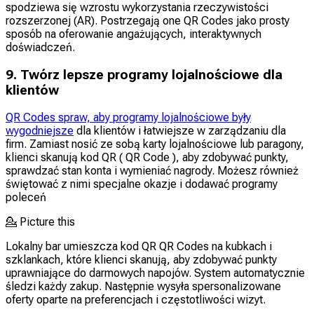
spodziewa się wzrostu wykorzystania rzeczywistości
rozszerzonej (AR). Postrzegają one QR Codes jako prosty
sposób na oferowanie angażujących, interaktywnych
doświadczeń.
9. Twórz lepsze programy lojalnościowe dla
klientów
QR Codes spraw, aby programy lojalnościowe były
wygodniejsze
dla klientów i łatwiejsze w zarządzaniu dla
firm. Zamiast nosić ze sobą karty lojalnościowe lub paragony,
klienci skanują kod QR ( QR Code ), aby zdobywać punkty,
sprawdzać stan konta i wymieniać nagrody. Możesz również
świętować z nimi specjalne okazje i dodawać programy
poleceń
💁
Picture this
Lokalny bar umieszcza kod QR QR Codes na kubkach i
szklankach, które klienci skanują, aby zdobywać punkty
uprawniające do darmowych napojów. System automatycznie
śledzi każdy zakup. Następnie wysyła spersonalizowane
oferty oparte na preferencjach i częstotliwości wizyt.