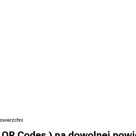
powierzchni
( QR Codes ) na dowolnej powi