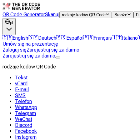
QR Code Generator
Skanuj
rodzaje kodów QR Code
Branże
F
pl
🇬🇧
English
🇩🇪
Deutsch
🇪🇸
Español
🇫🇷
Français
🇮🇹
Italiano
Umów się na prezentację
Zaloguj się
Zarejestruj się za darmo
Zarejestruj się za darmo
rodzaje kodów QR Code
Tekst
vCard
E-mail
SMS
Telefon
WhatsApp
Telegram
WeChat
Discord
Facebook
Instagram