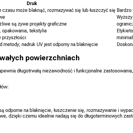
Druk
 czasu może blaknąć, rozmazywać się lub łuszczyć się
Bardzo 
owe
Wyższy 
liwe są żywe projekty graficzne
ogranic
opakowania, tekstylia
Etykiet
 przyszłości
minimal
d metody; nadruk UV jest odporny na blaknięcie
Doskona
rwałych powierzchniach
ewnia długotrwałą niezawodność i funkcjonalne zastosowania,
ałów:
ą odporne na blaknięcie, łuszczenie się, rozmazywanie i wypac
we, dzięki czemu idealnie nadają się do długoterminowych zas