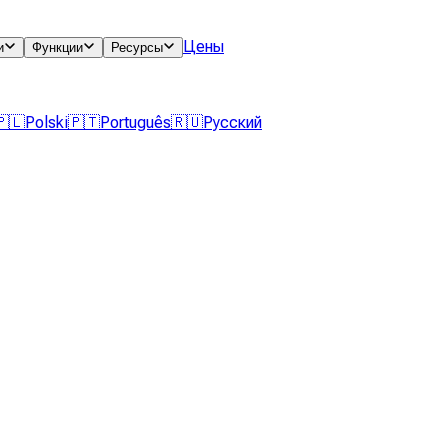
Цены
и
Функции
Ресурсы
🇵🇱
Polski
🇵🇹
Português
🇷🇺
Русский