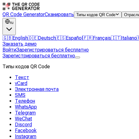
QR Code Generator
Сканировать
Типы кодов QR Code
Отрасл
ru
🇬🇧
English
🇩🇪
Deutsch
🇪🇸
Español
🇫🇷
Français
🇮🇹
Italiano
Заказать демо
Войти
Зарегистрироваться бесплатно
Зарегистрироваться бесплатно
Типы кодов QR Code
Текст
vCard
Электронная почта
SMS
Телефон
WhatsApp
Telegram
WeChat
Discord
Facebook
Instagram