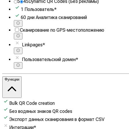
5
45
Dynamic QR Codes
(Без рекламы)
1
Пользователь
*
60
дни
Аналитика сканирований
Сканирование по GPS-местоположению
Linkpages
*
Пользовательский домен
*
Функции
Bulk QR Code creation
Без водяных знаков QR codes
Экспорт данных сканирования в формат CSV
Интеграции
*