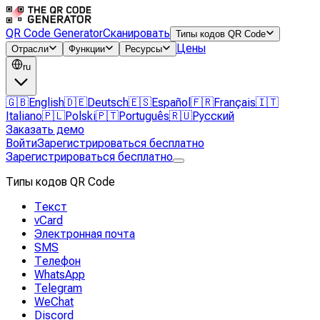
QR Code Generator
Сканировать
Типы кодов QR Code
Цены
Отрасли
Функции
Ресурсы
ru
🇬🇧
English
🇩🇪
Deutsch
🇪🇸
Español
🇫🇷
Français
🇮🇹
Italiano
🇵🇱
Polski
🇵🇹
Português
🇷🇺
Русский
Заказать демо
Войти
Зарегистрироваться бесплатно
Зарегистрироваться бесплатно
Типы кодов QR Code
Текст
vCard
Электронная почта
SMS
Телефон
WhatsApp
Telegram
WeChat
Discord