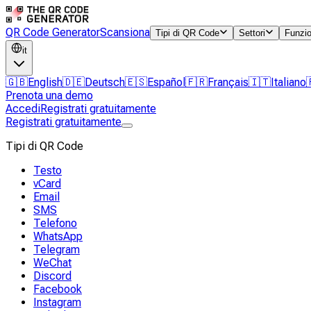
QR Code Generator
Scansiona
Tipi di QR Code
Settori
Funzio
it
🇬🇧
English
🇩🇪
Deutsch
🇪🇸
Español
🇫🇷
Français
🇮🇹
Italiano
Prenota una demo
Accedi
Registrati gratuitamente
Registrati gratuitamente
Tipi di QR Code
Testo
vCard
Email
SMS
Telefono
WhatsApp
Telegram
WeChat
Discord
Facebook
Instagram