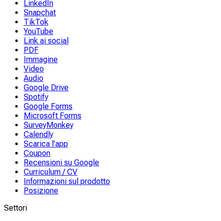
LinkedIn
Snapchat
TikTok
YouTube
Link ai social
PDF
Immagine
Video
Audio
Google Drive
Spotify
Google Forms
Microsoft Forms
SurveyMonkey
Calendly
Scarica l'app
Coupon
Recensioni su Google
Curriculum / CV
Informazioni sul prodotto
Posizione
Settori