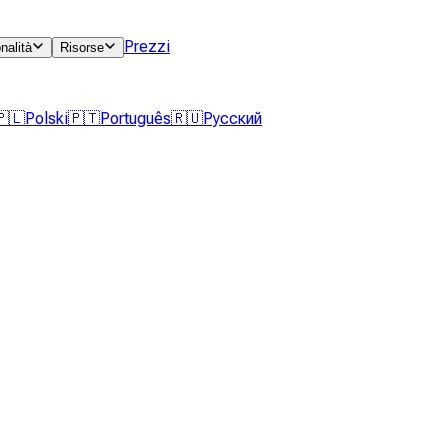
Prezzi
nalità
Risorse
🇵🇱
Polski
🇵🇹
Português
🇷🇺
Русский