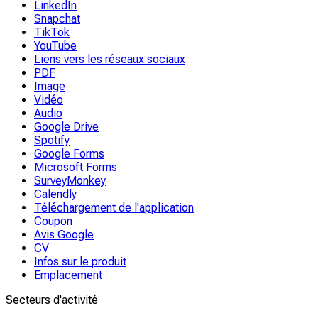
LinkedIn
Snapchat
TikTok
YouTube
Liens vers les réseaux sociaux
PDF
Image
Vidéo
Audio
Google Drive
Spotify
Google Forms
Microsoft Forms
SurveyMonkey
Calendly
Téléchargement de l'application
Coupon
Avis Google
CV
Infos sur le produit
Emplacement
Secteurs d'activité