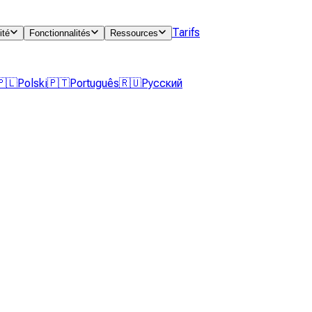
Tarifs
ité
Fonctionnalités
Ressources
🇵🇱
Polski
🇵🇹
Português
🇷🇺
Русский