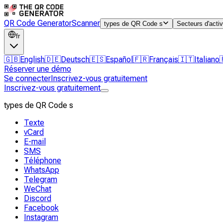
QR Code Generator
Scanner
types de QR Code s
Secteurs d'activ
fr
🇬🇧
English
🇩🇪
Deutsch
🇪🇸
Español
🇫🇷
Français
🇮🇹
Italiano
Réserver une démo
Se connecter
Inscrivez-vous gratuitement
Inscrivez-vous gratuitement
types de QR Code s
Texte
vCard
E-mail
SMS
Téléphone
WhatsApp
Telegram
WeChat
Discord
Facebook
Instagram