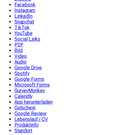
Facebook
Instagram
LinkedIn
Snapchat
TikTok
YouTube
Social Links
PDF
Bild
Video
Audio
Google Drive
Spotify
Google Forms
Microsoft Forms
SurveyMonkey
Calendly
App herunterladen
Gutschein
Google Review
Lebenslauf / CV
Produktinfo
Standort