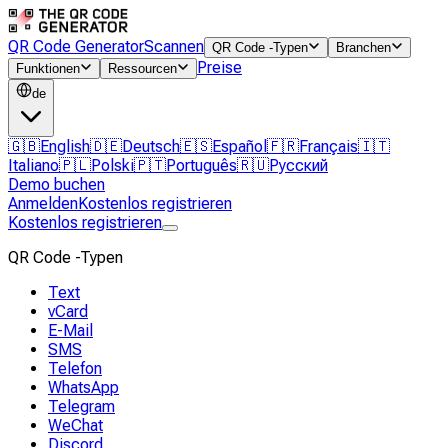
QR Code Generator
Scannen
QR Code -Typen
Branchen
Preise
Funktionen
Ressourcen
de
🇬🇧
English
🇩🇪
Deutsch
🇪🇸
Español
🇫🇷
Français
🇮🇹
Italiano
🇵🇱
Polski
🇵🇹
Português
🇷🇺
Русский
Demo buchen
Anmelden
Kostenlos registrieren
Kostenlos registrieren
QR Code -Typen
Text
vCard
E-Mail
SMS
Telefon
WhatsApp
Telegram
WeChat
Discord